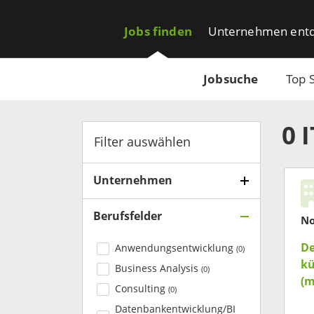
Jobs finden
Unternehmen ent
Jobsuche
Top 
0
Filter auswählen
Unternehmen
Berufsfelder
N
De
Anwendungsentwicklung
(
0
)
kü
Business Analysis
(
0
)
(m
Consulting
(
0
)
Datenbankentwicklung/BI