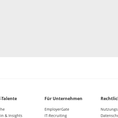
T-Talente
Für Unternehmen
Rechtli
che
EmployerGate
Nutzungs
n & Insights
IT-Recruiting
Datensch