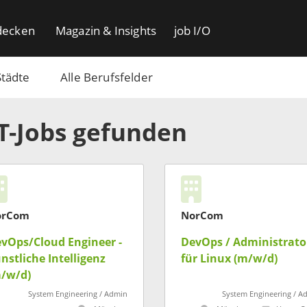
decken
Magazin & Insights
job I/O
Städte
Alle Berufsfelder
IT-Jobs gefunden
orCom
NorCom
vOps/Cloud Engineer -
DevOps / Administrato
nstliche Intelligenz
für Linux (m/w/d)
/w/d)
System Engineering / Admin
System Engineering / A