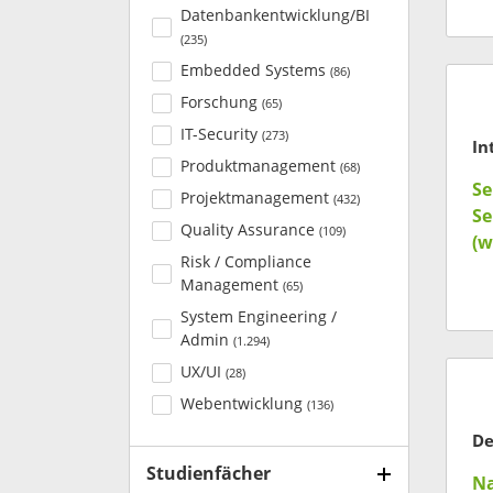
"R
Datenbankentwicklung/BI
(
235
)
Embedded Systems
(
86
)
Forschung
(
65
)
IT-Security
(
273
)
Produktmanagement
(
68
)
Se
Projektmanagement
(
432
)
Se
Quality Assurance
(
109
)
(w
Risk / Compliance
Management
(
65
)
System Engineering /
Admin
(
1.294
)
UX/UI
(
28
)
Webentwicklung
(
136
)
Studienfächer
Na