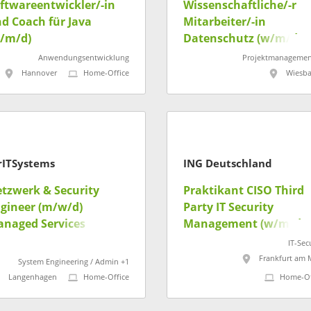
ftwareentwickler/-in
Wissenschaftliche/-r
d Coach für Java
Mitarbeiter/-in
/m/d)
Datenschutz (w/m/d)
Anwendungsentwicklung
Projektmanagemen
Hannover
Home-Office
Wiesb
rITSystems
ING Deutschland
tzwerk & Security
Praktikant CISO Third
gineer (m/w/d)
Party IT Security
naged Services
Management (w/m/d)
IT-Sec
Frankfurt am 
System Engineering / Admin +1
Langenhagen
Home-Office
Home-Of