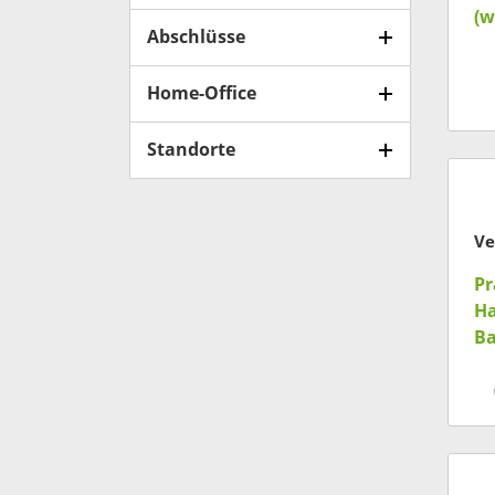
(w
Abschlüsse
Home-Office
Standorte
Ve
Pr
H
B
te
(m