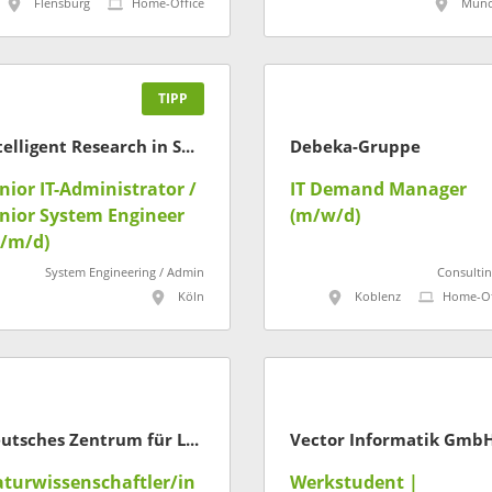
ückrufdatenbank"
Flensburg
Home-Office
Münc
TIPP
Intelligent Research in Sponsoring GmbH
Debeka-Gruppe
nior IT-Administrator /
IT Demand Manager
nior System Engineer
(m/w/d)
/m/d)
System Engineering / Admin
Consultin
Köln
Koblenz
Home-Of
Deutsches Zentrum für Luft- und Raumfahrt
Vector Informatik Gmb
turwissenschaftler/in
Werkstudent |