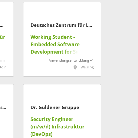
ndesamt für Verfassungsschutz
Deutsches Zentrum für Luft- und Raumfahrt
für
Working Student -
Embedded Software
Development for Swarm
Navigation and
dmin
Anwendungsentwicklung +1
Communications (m/f/d)
Köln
Weßling
CompuSafe Data Systems AG
Dr. Güldener Gruppe
r
Security Engineer
(m/w/d) Infrastruktur
(DevOps)