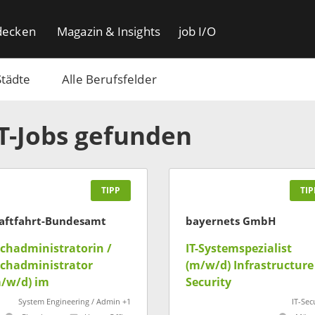
decken
Magazin & Insights
job I/O
Städte
Alle Berufsfelder
IT-Jobs gefunden
TIPP
TIP
aftfahrt-Bundesamt
bayernets GmbH
chadministratorin /
IT-Systemspezialist
chadministrator
(m/w/d) Infrastructure
/w/d) im
Security
beitsbereich
System Engineering / Admin +1
IT-Sec