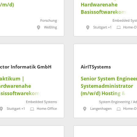
/m/d)
Hardwarenahe
Basissoftwarekompon
ten nach AUTOSAR
Forschung
Embedded Sys
(m/w/d)
Weßling
Stuttgart +1
Home-Of
ctor Informatik GmbH
AirITSystems
aktikum |
Senior System Engineer
ardwarenahe
Systemadministrator
asissoftwarekomponen
(m/w/d) Hosting &
n nach AUTOSAR
Serverdienste
Embedded Systems
System Engineering / A
/w/d)
Stuttgart +1
Home-Office
Langenhagen
Home-Of