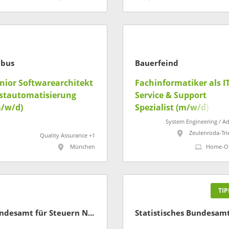
bus
Bauerfeind
nior Softwarearchitekt
Fachinformatiker als I
stautomatisierung
Service & Support
/w/d)
Spezialist (m/w/d)
System Engineering / A
Zeulenroda-Tri
Quality Assurance +1
München
Home-Of
TIP
Landesamt für Steuern Niedersachsen
Statistisches Bundesam