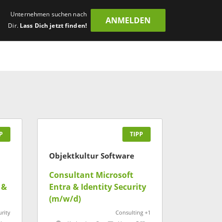
Unternehmen suchen nach
ANMELDEN
Dir.
Lass Dich jetzt finden!
P
TIPP
Objektkultur Software
Consultant Microsoft
 &
Entra & Identity Security
(m/w/d)
urity
Consulting +1