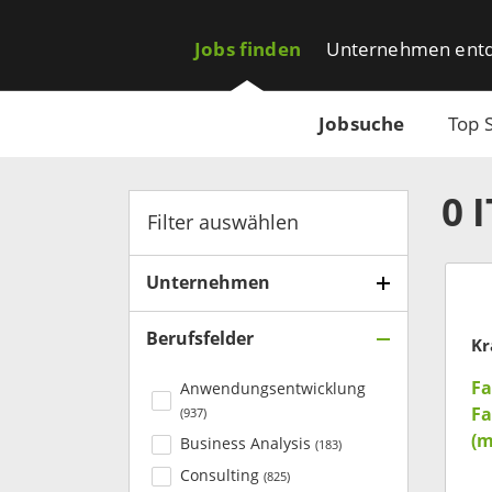
Jobs finden
Unternehmen ent
Jobsuche
Top 
0
Filter auswählen
Unternehmen
Berufsfelder
Kr
Fa
Anwendungsentwicklung
Fa
(
937
)
(m
Business Analysis
(
183
)
Ar
Consulting
(
825
)