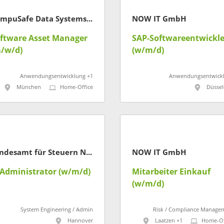
CompuSafe Data Systems AG
NOW IT GmbH
ftware Asset Manager
SAP-Softwareentwickle
/w/d)
(w/m/d)
Anwendungsentwicklung +1
Anwendungsentwick
München
Home-Office
Düssel
Landesamt für Steuern Niedersachsen
NOW IT GmbH
-Administrator (w/m/d)
Mitarbeiter Einkauf
(w/m/d)
System Engineering / Admin
Risk / Compliance Manage
Hannover
Laatzen +1
Home-Of