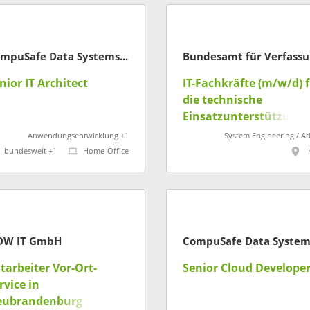
CompuSafe Data Systems AG
Bu
nior IT Architect
IT-Fachkräfte (m/w/d) 
die technische
Einsatzunterstützung
Anwendungsentwicklung +1
System Engineering / A
bundesweit +1
Home-Office
OW IT GmbH
tarbeiter Vor-Ort-
Senior Cloud Develope
rvice in
eubrandenburg