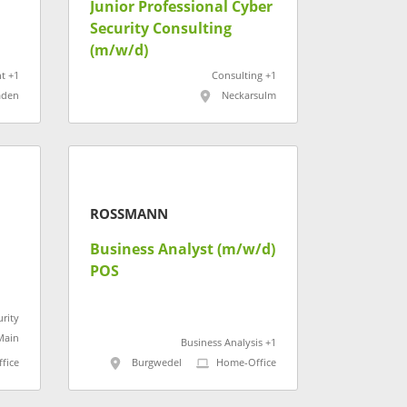
Junior Professional Cyber
Security Consulting
(m/w/d)
t +1
Consulting +1
aden
Neckarsulm
ROSSMANN
Business Analyst (m/w/d)
POS
urity
Main
Business Analysis +1
fice
Burgwedel
Home-Office