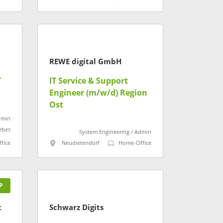
REWE digital GmbH
T
IT Service & Support
Engineer (m/w/d) Region
Ost
dmin
ebes
System Engineering / Admin
fice
Neudietendorf
Home-Office
P
t
Schwarz Digits