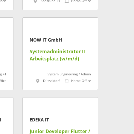
hen
Karlsruhe +3
Home-Office
NOW IT GmbH
Systemadministrator IT-
Arbeitsplatz (w/m/d)
g +1
System Engineering / Admin
fice
Düsseldorf
Home-Office
H
EDEKA IT
Junior Developer Flutter /