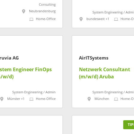
/m/d)
Consulting
Neubrandenburg
System Engineering / Admi
Home-Office
bundesweit +1
Home-Of
ruvia AG
AirITSystems
stem Engineer FinOps
Netzwerk Consultant
/w/d)
(m/w/d) Aruba
System Engineering / Admin
System Engineering / Admi
Münster +1
Home-Office
München
Home-Of
TIP