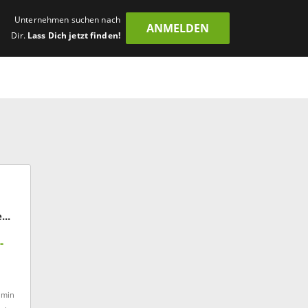
Unternehmen suchen nach
ANMELDEN
Dir.
Lass Dich jetzt finden!
voestalpine Signaling Siershahn
-
dmin