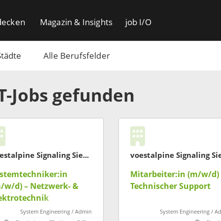
decken
Magazin & Insights
job I/O
Städte
Alle Berufsfelder
IT-Jobs gefunden
voestalpine Signaling Siershahn
stemtechniker:in
Mitarbeiter:in (m/w/d) 
/w/d) – Netzwerk- &
Technischer Support
ektrotechnik
System Engineering / Admin
System Engineering / A