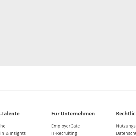
T-Talente
Für Unternehmen
Rechtli
che
EmployerGate
Nutzungs
n & Insights
IT-Recruiting
Datensch