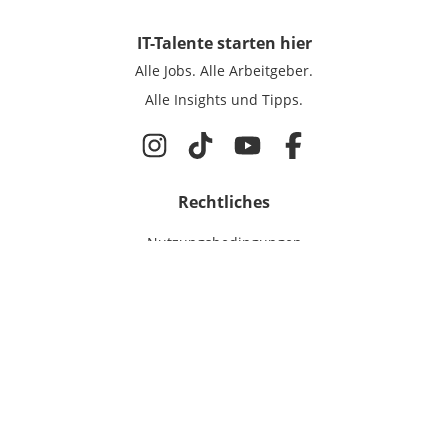
IT-Talente
starten hier
Alle Jobs.
Alle Arbeitgeber.
Alle Insights und Tipps.
Rechtliches
Nutzungsbedingungen
Datenschutz
Cookie-Einstellungen
Impressum
Für IT-Talente
Jobsuche
Für Unternehmen
Magazin & Insights