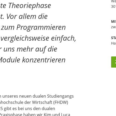
Wa
ste Theoriephase
30
t. Vor allem die
MI
g zum Programmieren
zw
vergleichsweise einfach,
ST
Ha
r uns mehr auf die
odule konzentrieren
en unseres neuen dualen Studiengangs
chhochschule der Wirtschaft (FHDW)
 gibt es bei uns den dualen
 Praxisphase haben wir Kim und Luca