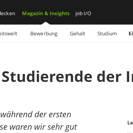
decken
Magazin & Insights
job I/O
eitswelt
Bewerbung
Gehalt
Studium
E
 Studierende der 
 während der ersten
La
se waren wir sehr gut