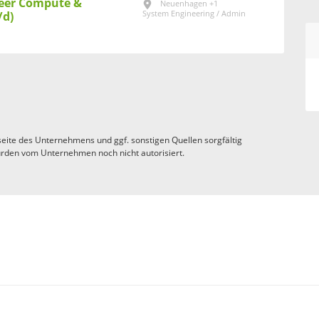
eer Compute &
Neuenhagen +1
System Engineering / Admin
/d)
eite des Unternehmens und ggf. sonstigen Quellen sorgfältig
rden vom Unternehmen noch nicht autorisiert.