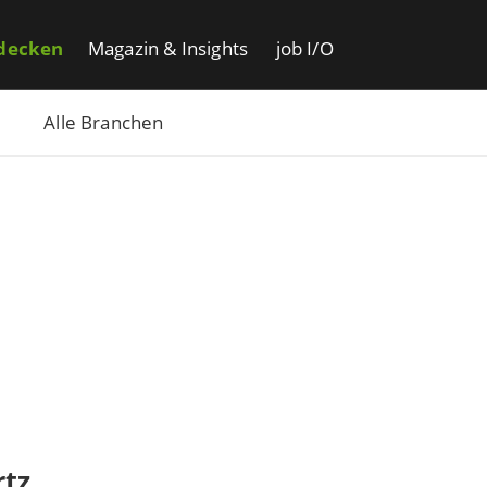
decken
Magazin & Insights
job I/O
Alle Branchen
rtz