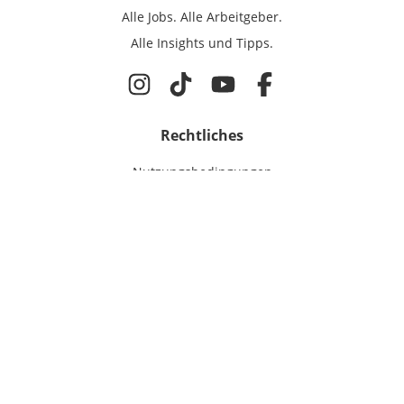
Alle Jobs.
Alle Arbeitgeber.
Alle Insights und Tipps.
Rechtliches
Nutzungsbedingungen
Datenschutz
Cookie-Einstellungen
Impressum
Für IT-Talente
Jobsuche
Für Unternehmen
Magazin & Insights
Anmelden
EmployerGate
Über uns
IT-Recruiting