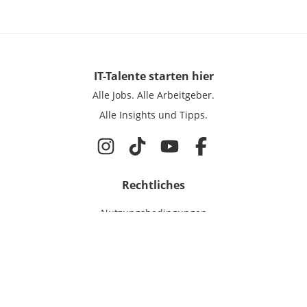
IT-Talente
starten hier
Alle Jobs.
Alle Arbeitgeber.
Alle Insights und Tipps.
Rechtliches
Nutzungsbedingungen
Datenschutz
Cookie-Einstellungen
Impressum
Für IT-Talente