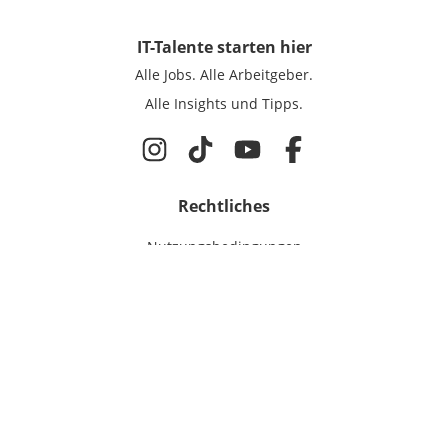
IT-Talente
starten hier
Alle Jobs.
Alle Arbeitgeber.
Alle Insights und Tipps.
Rechtliches
Nutzungsbedingungen
Datenschutz
Cookie-Einstellungen
Impressum
Für IT-Talente
Jobsuche
Für Unternehmen
Magazin & Insights