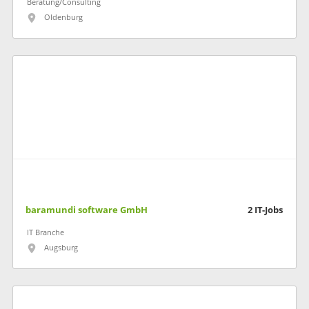
Beratung/Consulting
Oldenburg
baramundi software GmbH
2
IT-Jobs
IT Branche
Augsburg