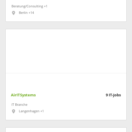
Beratung/Consulting +1
Berlin +14
AirITSystems
9
IT-Jobs
IT Branche
Langenhagen +1