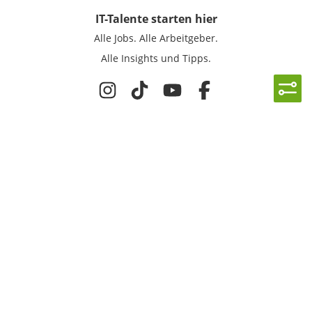
IT-Talente
starten hier
Alle Jobs.
Alle Arbeitgeber.
Alle Insights und Tipps.
Rechtliches
Nutzungsbedingungen
Datenschutz
Cookie-Einstellungen
Impressum
Für IT-Talente
Jobsuche
Für Unternehmen
Magazin & Insights
Anmelden