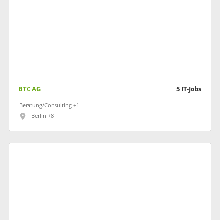
BTC AG
5
IT-Jobs
Beratung/Consulting +1
Berlin +8