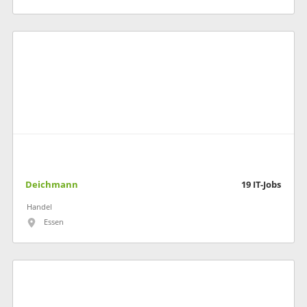
Deichmann
19
IT-Jobs
Handel
Essen