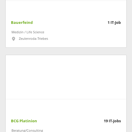
Bauerfeind
1
IT-Job
Medizin / Life Science
Zeulenroda-Triebes
BCG Platinion
19
IT-Jobs
Beratung/Consulting