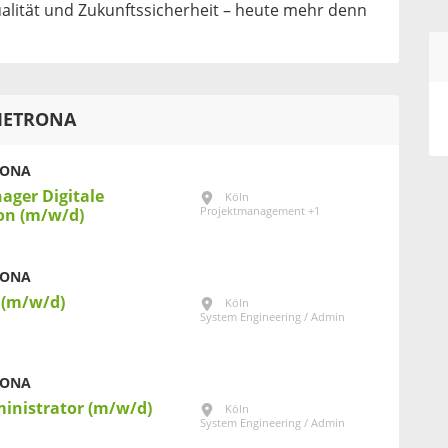
lität und Zukunftssicherheit – heute mehr denn
-METRONA
RONA
ager Digitale
Köln
Projektmanagement +1
on (m/w/d)
RONA
 (m/w/d)
Köln
System Engineering / Admin
RONA
ministrator (m/w/d)
Köln
System Engineering / Admin