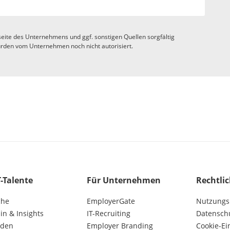
eite des Unternehmens und ggf. sonstigen Quellen sorgfältig
rden vom Unternehmen noch nicht autorisiert.
T-Talente
Für Unternehmen
Rechtli
che
EmployerGate
Nutzungs
n & Insights
IT-Recruiting
Datensch
lden
Employer Branding
Cookie-Ei