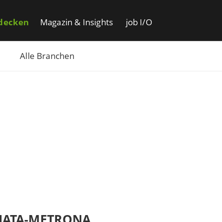
decken
Magazin & Insights
job I/O
Alle Branchen
ATA-METRONA