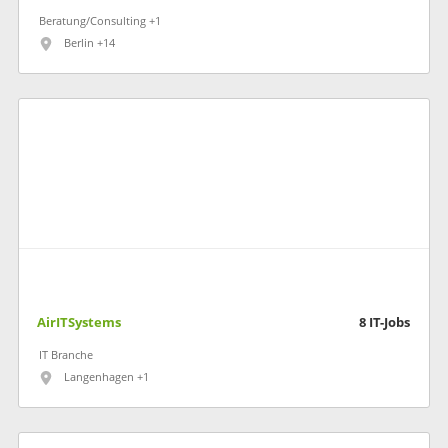
Beratung/Consulting +1
Berlin +14
AirITSystems
8
IT-Jobs
IT Branche
Langenhagen +1