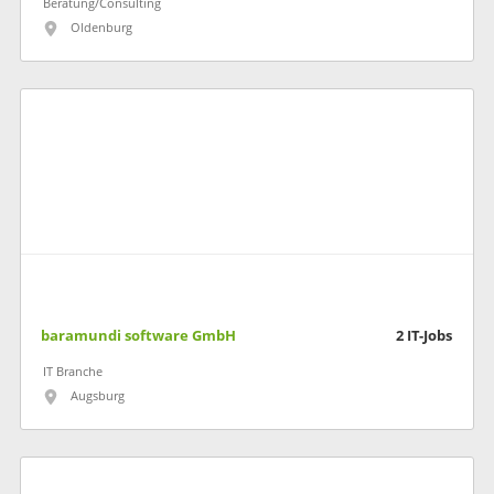
Beratung/Consulting
Oldenburg
baramundi software GmbH
2
IT-Jobs
IT Branche
Augsburg