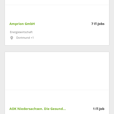
Amprion GmbH
7
IT-Jobs
Energiewirtschaft
Dortmund +1
AOK Niedersachsen. Die Gesundheitskasse
1
IT-Job