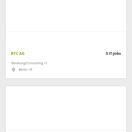
BTC AG
5
IT-Jobs
Beratung/Consulting +1
Berlin +8