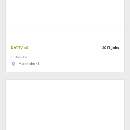
DATEV eG
20
IT-Jobs
IT Branche
Mannheim +1