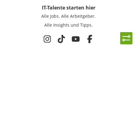
IT-Talente
starten hier
Alle Jobs.
Alle Arbeitgeber.
Alle Insights und Tipps.
Rechtliches
Nutzungsbedingungen
Datenschutz
Cookie-Einstellungen
Impressum
Für IT-Talente
Jobsuche
Für Unternehmen
Magazin & Insights
Anmelden
EmployerGate