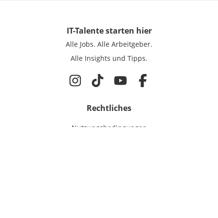
IT-Talente
starten hier
Alle Jobs.
Alle Arbeitgeber.
Alle Insights und Tipps.
Rechtliches
Nutzungsbedingungen
Datenschutz
Cookie-Einstellungen
Impressum
Für IT-Talente
Jobsuche
Für Unternehmen