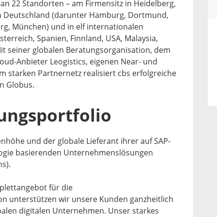
 an 22 Standorten – am Firmensitz in Heidelberg,
 in Deutschland (darunter Hamburg, Dortmund,
urg, München) und in elf internationalen
terreich, Spanien, Finnland, USA, Malaysia,
Mit seiner globalen Beratungsorganisation, dem
ud-Anbieter Leogistics, eigenen Near- und
 starken Partnernetz realisiert cbs erfolgreiche
n Globus.
ungsportfolio
enhöhe und der globale Lieferant ihrer auf SAP-
logie basierenden Unternehmenslösungen
ns).
plettangebot für die
 unterstützen wir unsere Kunden ganzheitlich
alen digitalen Unternehmen. Unser starkes