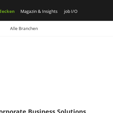
decken
Magazin & Insights
job I/O
Alle Branchen
orporate Business Solutions