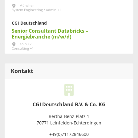
München
System Engineering / Admin +1
CGI Deutschland
Senior Consultant Databricks –
Energiebranche (m/w/d)
Köln +2
Consulting +1
Kontakt
CGI Deutschland B.V. & Co. KG
Bertha-Benz-Platz 1
70771 Leinfelden-Echterdingen
+49(0)71172846600