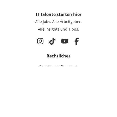
IT-Talente
starten hier
Alle Jobs.
Alle Arbeitgeber.
Alle Insights und Tipps.
Rechtliches
Nutzungsbedingungen
Datenschutz
Cookie-Einstellungen
Impressum
Für IT-Talente
Jobsuche
Für Unternehmen