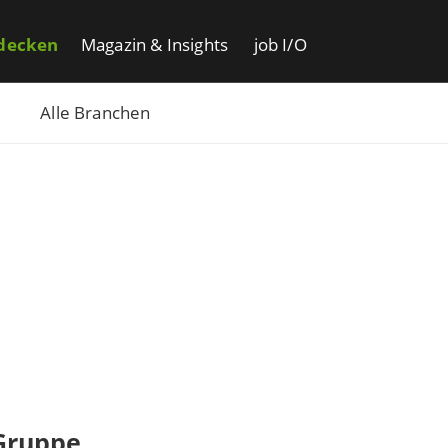
decken
Magazin & Insights
job I/O
Alle Branchen
Gruppe