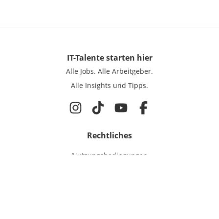
IT-Talente
starten hier
Alle Jobs.
Alle Arbeitgeber.
Alle Insights und Tipps.
Rechtliches
Nutzungsbedingungen
Datenschutz
Cookie-Einstellungen
Impressum
Für IT-Talente