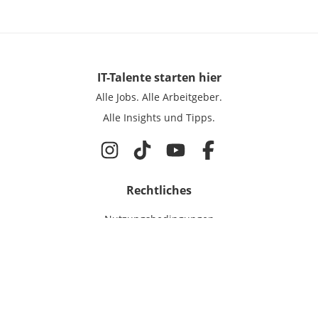
IT-Talente
starten hier
Alle Jobs.
Alle Arbeitgeber.
Alle Insights und Tipps.
Rechtliches
Nutzungsbedingungen
Datenschutz
Cookie-Einstellungen
Impressum
Für IT-Talente