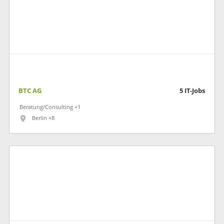
BTC AG
5
IT-Jobs
Beratung/Consulting +1
Berlin +8