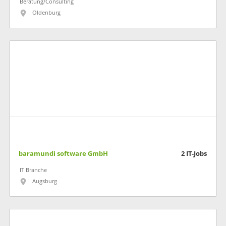
Beratung/Consulting
Oldenburg
baramundi software GmbH
2
IT-Jobs
IT Branche
Augsburg