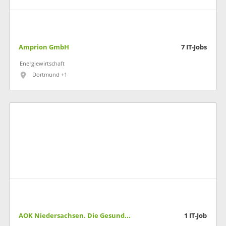
Amprion GmbH
7
IT-Jobs
Energiewirtschaft
Dortmund +1
AOK Niedersachsen. Die Gesundheitskasse
1
IT-Job