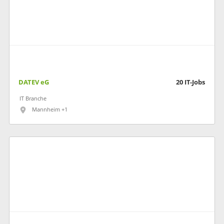
DATEV eG
20
IT-Jobs
IT Branche
Mannheim +1