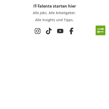
IT-Talente
starten hier
Alle Jobs.
Alle Arbeitgeber.
Alle Insights und Tipps.
Rechtliches
Nutzungsbedingungen
Datenschutz
Cookie-Einstellungen
Impressum
Für IT-Talente
Jobsuche
Für Unternehmen
Magazin & Insights
Anmelden
EmployerGate