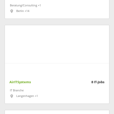
Beratung/Consulting +1
Berlin +14
AirITSystems
8
IT-Jobs
IT Branche
Langenhagen +1