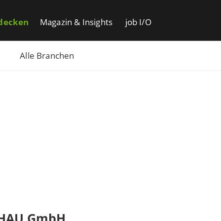
decken
Magazin & Insights
job I/O
Alle Branchen
HAU GmbH