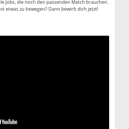
le Jobs, die noch den passenden Match brauchen.
ust etwas zu bewegen? Dann bewirb dich jetzt!