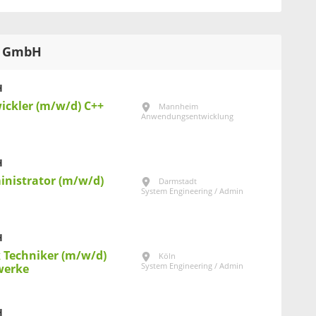
AU GmbH
H
ickler (m/w/d) C++
Mannheim
Anwendungsentwicklung
H
inistrator (m/w/d)
Darmstadt
System Engineering / Admin
H
k Techniker (m/w/d)
Köln
System Engineering / Admin
werke
H