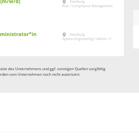
t (m/w/d)
Hamburg
Risk / Compliance Management
inistrator*in
Hamburg
System Engineering / Admin +1
eite des Unternehmens und ggf. sonstigen Quellen sorgfältig
rden vom Unternehmen noch nicht autorisiert.