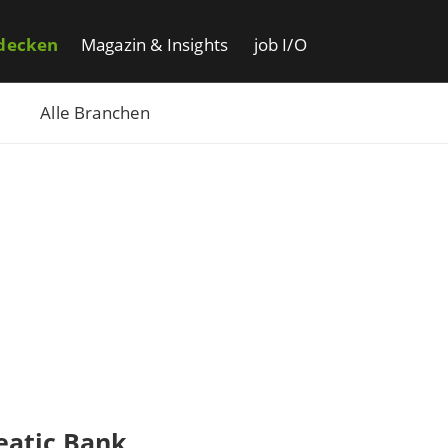
decken
Magazin & Insights
job I/O
Alle Branchen
eatic Bank