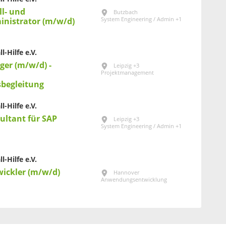
ll- und
Butzbach
System Engineering / Admin +1
nistrator (m/w/d)
l-Hilfe e.V.
er (m/w/d) -
Leipzig +3
Projektmanagement
begleitung
l-Hilfe e.V.
sultant für SAP
Leipzig +3
System Engineering / Admin +1
l-Hilfe e.V.
wickler (m/w/d)
Hannover
Anwendungsentwicklung