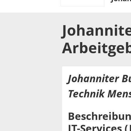
Johannite
Arbeitge
Johanniter B
Technik Mens
Beschreibun
IT-Services (