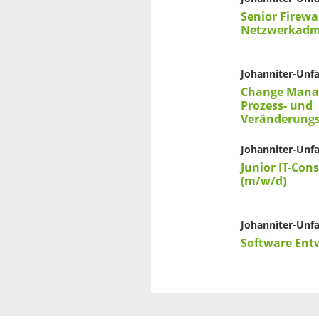
Senior Firewa
Netzwerkadmi
Johanniter-Unfal
Change Manag
Prozess- und
Veränderungs
Johanniter-Unfal
Junior IT-Con
(m/w/d)
Johanniter-Unfal
Software Ent