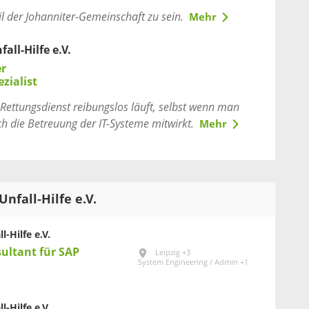
il der Johanniter-Gemeinschaft zu sein.
Mehr
all-Hilfe e.V.
er
ezialist
Rettungsdienst reibungslos läuft, selbst wenn man
h die Betreuung der IT-Systeme mitwirkt.
Mehr
Unfall-Hilfe e.V.
l-Hilfe e.V.
sultant für SAP
Leipzig +3
System Engineering / Admin +1
l-Hilfe e.V.