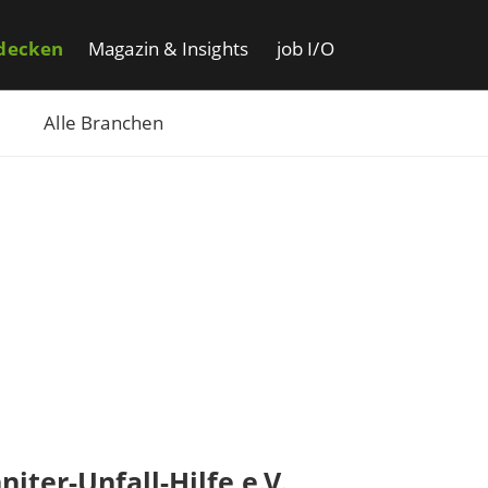
decken
Magazin & Insights
job I/O
Alle Branchen
niter-Unfall-Hilfe e.V.