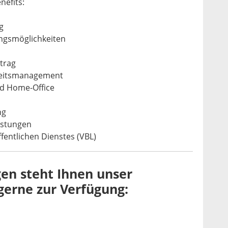
nefits:
g
ngsmöglichkeiten
rtrag
heitsmanagement
nd Home-Office
ng
istungen
fentlichen Dienstes (VBL)
gen steht Ihnen unser
gerne zur Verfügung: