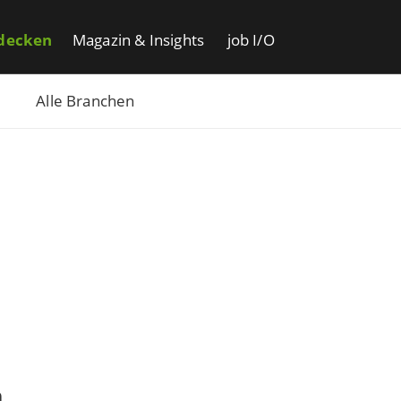
decken
Magazin & Insights
job I/O
Alle Branchen
n