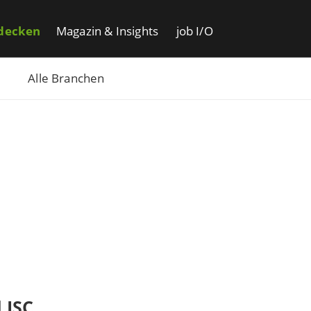
decken
Magazin & Insights
job I/O
Alle Branchen
 ISC