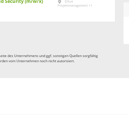
ud Security (m/w/x)
Erfurt
Projektmanagement +1
eite des Unternehmens und ggf. sonstigen Quellen sorgfältig
rden vom Unternehmen noch nicht autorisiert.