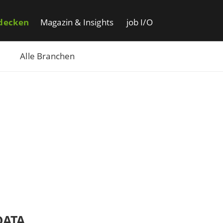
decken
Magazin & Insights
job I/O
Alle Branchen
DATA