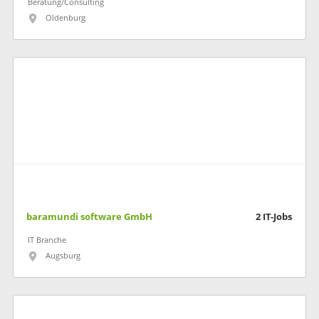
Beratung/Consulting
Oldenburg
baramundi software GmbH
2
IT-Jobs
IT Branche
Augsburg