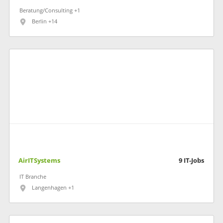
Beratung/Consulting +1
Berlin +14
AirITSystems
9
IT-Jobs
IT Branche
Langenhagen +1