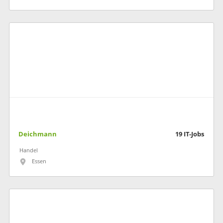
Deichmann
19
IT-Jobs
Handel
Essen