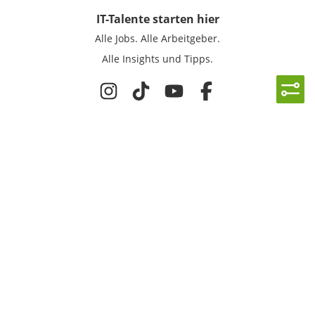
IT-Talente
starten hier
Alle Jobs.
Alle Arbeitgeber.
Alle Insights und Tipps.
Rechtliches
Nutzungsbedingungen
Datenschutz
Cookie-Einstellungen
Impressum
Für IT-Talente
Jobsuche
Für Unternehmen
Magazin & Insights
Anmelden