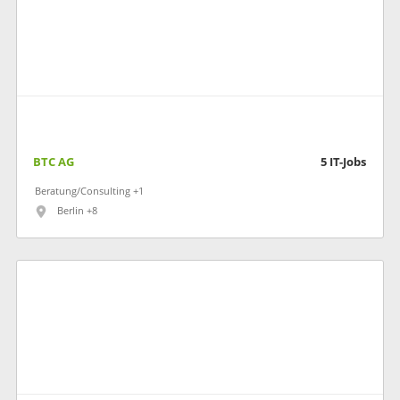
BTC AG
5
IT-Jobs
Beratung/Consulting +1
Berlin +8