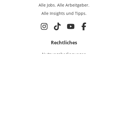
Alle Jobs.
Alle Arbeitgeber.
Alle Insights und Tipps.
Rechtliches
Nutzungsbedingungen
Datenschutz
Cookie-Einstellungen
Impressum
Für IT-Talente
Jobsuche
Für Unternehmen
Magazin & Insights
Anmelden
EmployerGate
Über uns
IT-Recruiting