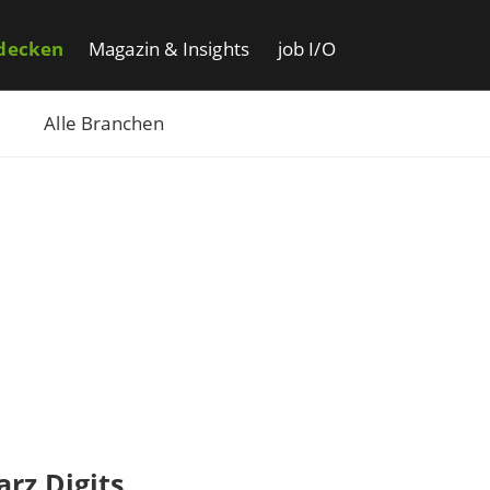
decken
Magazin & Insights
job I/O
Alle Branchen
rz Digits