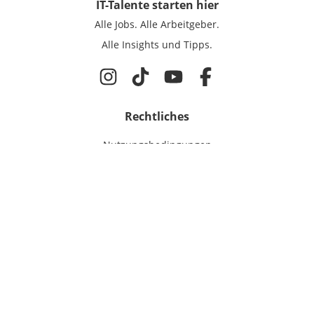
IT-Talente
starten hier
Alle Jobs.
Alle Arbeitgeber.
Alle Insights und Tipps.
Rechtliches
Nutzungsbedingungen
Datenschutz
Cookie-Einstellungen
Impressum
Für IT-Talente
Jobsuche
Für Unternehmen
Magazin & Insights
Anmelden
EmployerGate
Über uns