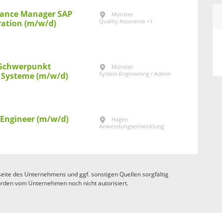
rance Manager SAP
Münster
Quality Assurance +1
ation (m/w/d)
– Schwerpunkt
Münster
System Engineering / Admin
I Systeme (m/w/d)
 Engineer (m/w/d)
Hagen
Anwendungsentwicklung
eite des Unternehmens und ggf. sonstigen Quellen sorgfältig
rden vom Unternehmen noch nicht autorisiert.