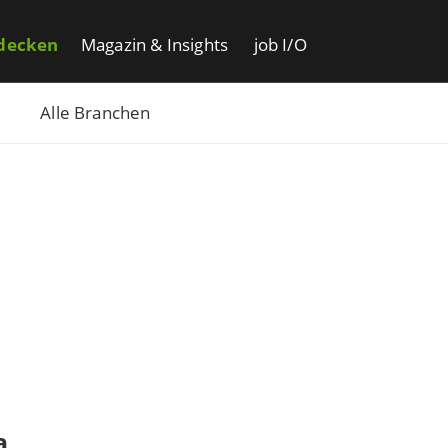
decken
Magazin & Insights
job I/O
Alle Branchen
a