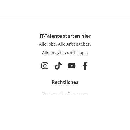
IT-Talente
starten hier
Alle Jobs.
Alle Arbeitgeber.
Alle Insights und Tipps.
Rechtliches
Nutzungsbedingungen
Datenschutz
Cookie-Einstellungen
Impressum
Für IT-Talente