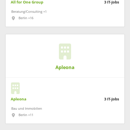
All for One Group
3
IT-Jobs
Beratung/Consulting +1
Berlin +16
Apleona
Apleona
3
IT-Jobs
Bau und Immobilien
Berlin +11