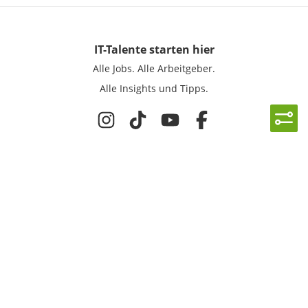
IT-Talente
starten hier
Alle Jobs.
Alle Arbeitgeber.
Alle Insights und Tipps.
Rechtliches
Nutzungsbedingungen
Datenschutz
Cookie-Einstellungen
Impressum
Für IT-Talente
Jobsuche
Für Unternehmen