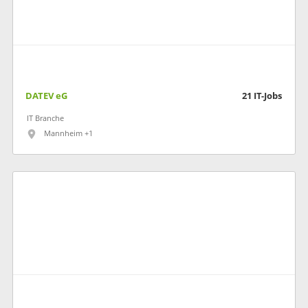
DATEV eG
21
IT-Jobs
IT Branche
Mannheim +1