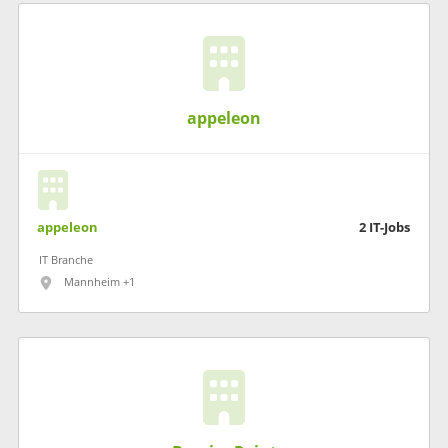
appeleon
appeleon
2
IT-Jobs
IT Branche
Mannheim +1