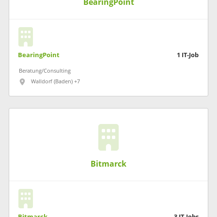
BearingPoint
BearingPoint
1
IT-Job
Beratung/Consulting
Walldorf (Baden) +7
Bitmarck
Bitmarck
3
IT-Jobs