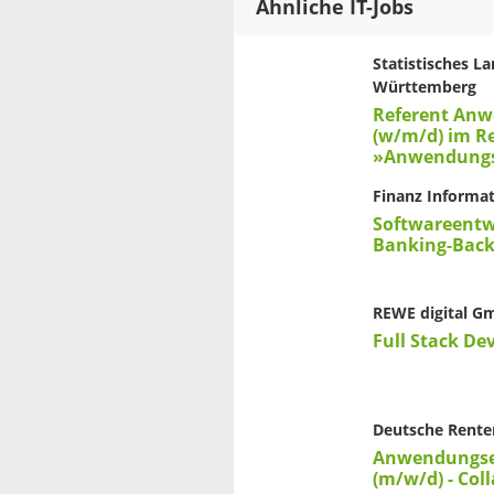
Ähnliche IT-Jobs
Statistisches 
Württemberg
Referent An
(w/m/d) im Re
»Anwendungs
Finanz Informat
Softwareentw
Banking-Back
REWE digital 
Full Stack De
Deutsche Rente
Anwendungse
(m/w/d) - Col