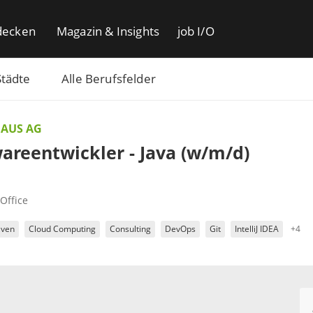
decken
Magazin & Insights
job I/O
Städte
Alle Berufsfelder
AUS AG
areentwickler - Java (w/m/d)
Office
aven
Cloud Computing
Consulting
DevOps
Git
IntelliJ IDEA
+4