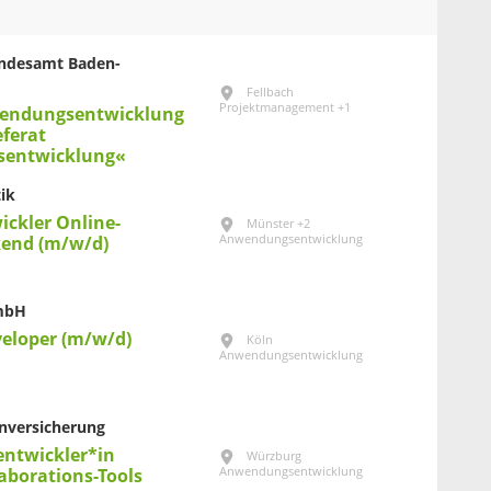
Landesamt Baden-
Fellbach
Projektmanagement +1
wendungsentwicklung
ferat
entwicklung«
ik
ickler Online-
Münster +2
Anwendungsentwicklung
end (m/w/d)
GmbH
veloper (m/w/d)
Köln
Anwendungsentwicklung
nversicherung
ntwickler*in
Würzburg
Anwendungsentwicklung
laborations-Tools