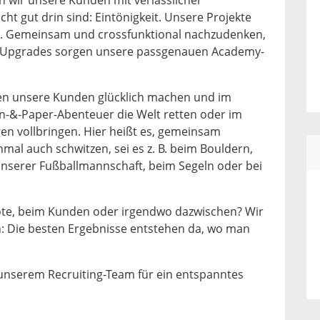
n wir unsere Kunden mit verlässlicher
cht gut drin sind: Eintönigkeit. Unsere Projekte
m. Gemeinsam und crossfunktional nachzudenken,
r Upgrades sorgen unsere passgenauen Academy-
ten unsere Kunden glücklich machen und im
n-&-Paper-Abenteuer die Welt retten oder im
en vollbringen. Hier heißt es, gemeinsam
al auch schwitzen, sei es z. B. beim Bouldern,
nserer Fußballmannschaft, beim Segeln oder bei
ote, beim Kunden oder irgendwo dazwischen? Wir
en: Die besten Ergebnisse entstehen da, wo man
unserem Recruiting-Team für ein entspanntes