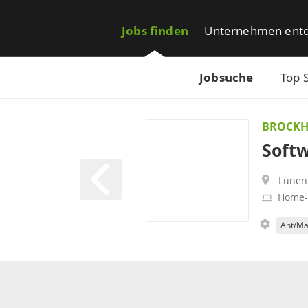
Jobs finden
Unternehmen ent
Jobsuche
Top 
BROCKH
Softw
Lünen
Home-
Ant/M