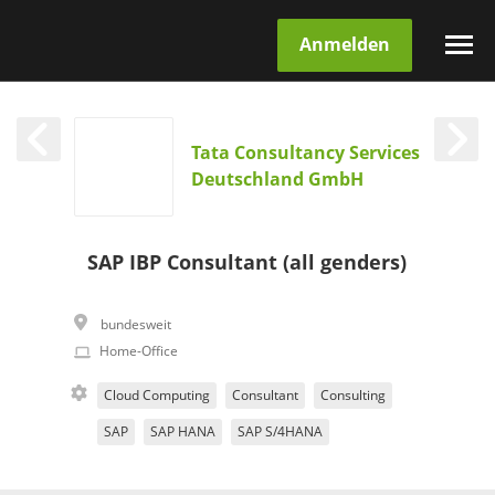
Anmelden
Tata Consultancy Services
Deutschland GmbH
SAP IBP Consultant (all genders)
bundesweit
Home-Office
Cloud Computing
Consultant
Consulting
SAP
SAP HANA
SAP S/4HANA