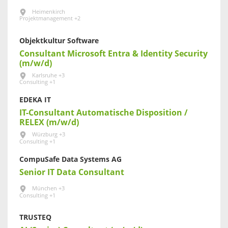
Heimenkirch
Projektmanagement +2
Objektkultur Software
Consultant Microsoft Entra & Identity Security
(m/w/d)
Karlsruhe +3
Consulting +1
EDEKA IT
IT-​​Consultant Automatische Disposition​ /
RELEX (m/w/d)
Würzburg +3
Consulting +1
CompuSafe Data Systems AG
Senior IT Data Consultant
München +3
Consulting +1
TRUSTEQ