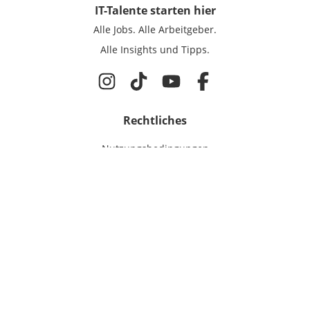
IT-Talente
starten hier
Alle Jobs.
Alle Arbeitgeber.
Alle Insights und Tipps.
Rechtliches
Nutzungsbedingungen
Datenschutz
Cookie-Einstellungen
Impressum
Für IT-Talente
Jobsuche
Für Unternehmen
Magazin & Insights
Anmelden
EmployerGate
Über uns