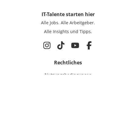
IT-Talente
starten hier
Alle Jobs.
Alle Arbeitgeber.
Alle Insights und Tipps.
Rechtliches
Nutzungsbedingungen
Datenschutz
Cookie-Einstellungen
Impressum
Für IT-Talente
Jobsuche
Für Unternehmen
Magazin & Insights