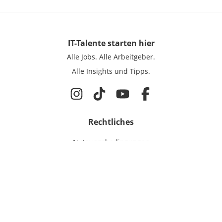
IT-Talente
starten hier
Alle Jobs.
Alle Arbeitgeber.
Alle Insights und Tipps.
Rechtliches
Nutzungsbedingungen
Datenschutz
Cookie-Einstellungen
Impressum
Für IT-Talente