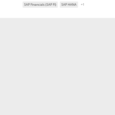
SAP Financials (SAP FI)
SAP HANA
+1