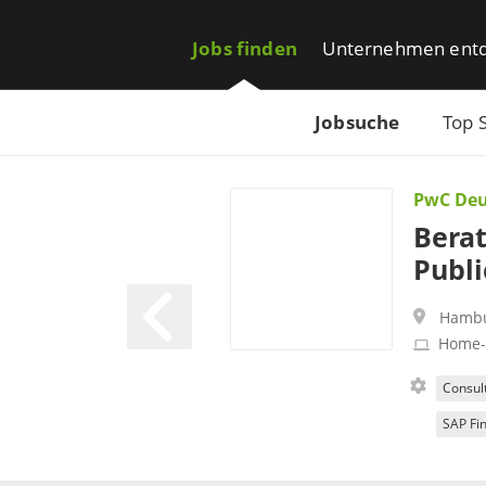
Jobs finden
Unternehmen ent
Jobsuche
Top 
PwC Deu
Berat
Publi
Hamb
Home-
Consul
SAP Fin