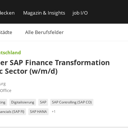
decken
Magazin & Insights
job I/O
Städte
Alle Berufsfelder
tschland
er SAP Finance Transformation
c Sector (w/m/d)
urg
Office
ting
Digitalisierung
SAP
SAP Controlling (SAP CO)
ancials (SAP FI)
SAP HANA
+1