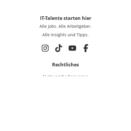
IT-Talente
starten hier
Alle Jobs.
Alle Arbeitgeber.
Alle Insights und Tipps.
Rechtliches
Nutzungsbedingungen
Datenschutz
Cookie-Einstellungen
Impressum
Für IT-Talente
Jobsuche
Für Unternehmen