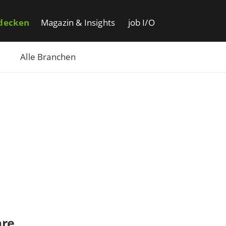
decken
Magazin & Insights
job I/O
Alle Branchen
re