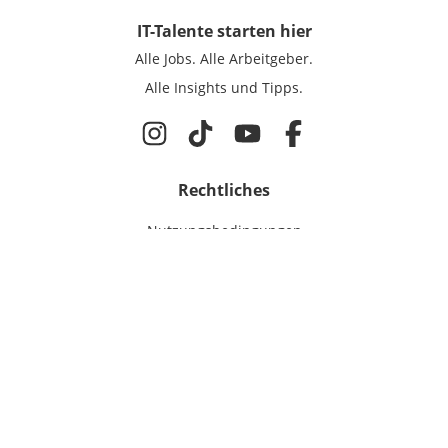
IT-Talente
starten hier
Alle Jobs.
Alle Arbeitgeber.
Alle Insights und Tipps.
Rechtliches
Nutzungsbedingungen
Datenschutz
Cookie-Einstellungen
Impressum
Für IT-Talente
Jobsuche
Für Unternehmen
Magazin & Insights