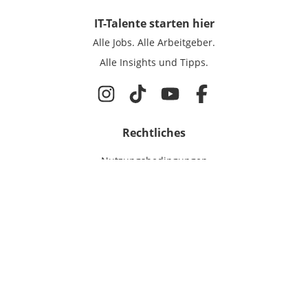
IT-Talente
starten hier
Alle Jobs.
Alle Arbeitgeber.
Alle Insights und Tipps.
Rechtliches
Nutzungsbedingungen
Datenschutz
Cookie-Einstellungen
Impressum
Für IT-Talente
Jobsuche
Für Unternehmen
Magazin & Insights