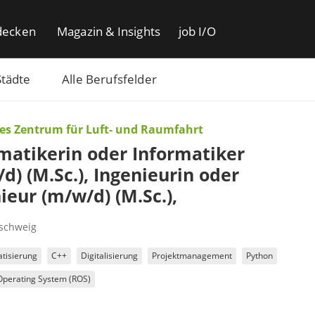
decken
Magazin & Insights
job I/O
Städte
Alle Berufsfelder
es Zentrum für Luft- und Raumfahrt
matikerin oder Informatiker
d) (M.Sc.), Ingenieurin oder
ieur (m/w/d) (M.Sc.),
schweig
tisierung
C++
Digitalisierung
Projektmanagement
Python
Operating System (ROS)