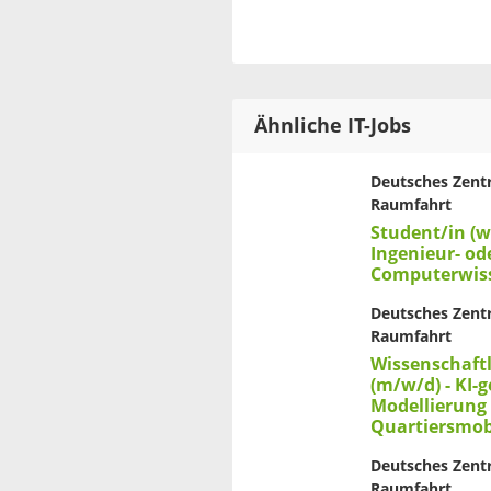
Ähnliche IT-Jobs
Deutsches Zentr
Raumfahrt
Student/in (w
Ingenieur- od
Computerwis
Deutsches Zentr
Raumfahrt
Wissenschaftl
(m/w/d) - KI-
Modellierung
Quartiersmobi
Deutsches Zentr
Raumfahrt