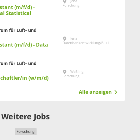
Jena
Forschung
stant (m/f/d) -
l Statistical
um für Luft- und
Jena
Datenbankentwicklung/BI +1
stant (m/f/d) - Data
um für Luft- und
Weßling
Forschung
chaftler/in (w/m/d)
Alle anzeigen
Weitere Jobs
Forschung