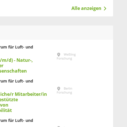
Alle anzeigen
um für Luft- und
Weßling
Forschung
/m/d) - Natur-,
er
senschaften
um für Luft- und
Berlin
Forschung
iche/r Mitarbeiter/in
gestützte
 von
lität
um für Luft- und