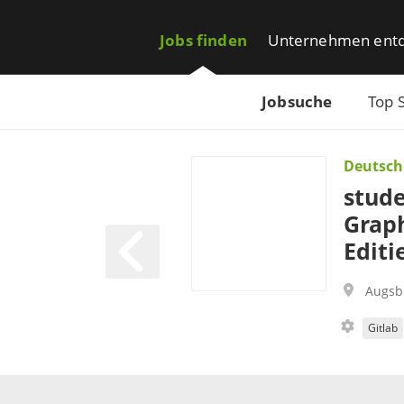
Jobs finden
Unternehmen ent
Jobsuche
Top 
Deutsch
stude
Graph
Editi
Augsb
Gitlab