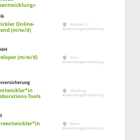
entwicklung«
ik
ickler Online-
Münster +2
Anwendungsentwicklung
end (m/w/d)
GmbH
veloper (m/w/d)
Köln
Anwendungsentwicklung
nversicherung
ntwickler*in
Würzburg
Anwendungsentwicklung
laborations-Tools
d
areentwickler*in
Berlin
Anwendungsentwicklung