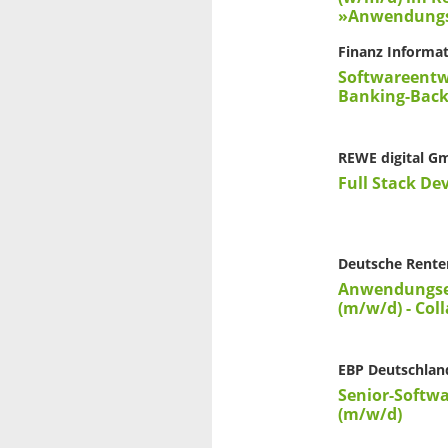
»Anwendungs
Finanz Informat
Softwareentw
Banking-Back
REWE digital 
Full Stack De
Deutsche Rente
Anwendungse
(m/w/d) - Col
EBP Deutschlan
Senior-Softw
(m/w/d)