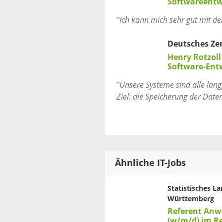
Softwareentw
"Ich kann mich sehr gut mit de
Deutsches Ze
Henry Rotzoll
Software-Ent
"Unsere Systeme sind alle langf
Ziel: die Speicherung der Daten
Ähnliche IT-Jobs
Statistisches 
Württemberg
Referent An
(w/m/d) im Re