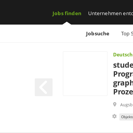
Jobs finden
Unternehmen ent
Jobsuche
Top 
Deutsch
stude
Progr
graph
Proz
Augsb
Objekt