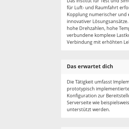
Das Institut für Test und S
für Luft- und Raumfahrt erf
Kopplung numerischer und e
innovativer Lösungsansätze.
hohe Drehzahlen, hohe Temp
verbundene komplexe Lastko
Verbindung mit erhöhten L
Das erwartet dich
Die Tätigkeit umfasst Imple
prototypisch implementierten
Konfiguration zur Bereitstel
Serverseite wie beispielswe
unterstützt werden.