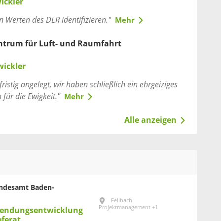
ickler
n Werten des DLR identifizieren."
Mehr
ntrum für Luft- und Raumfahrt
wickler
ristig angelegt, wir haben schließlich ein ehrgeiziges
 für die Ewigkeit."
Mehr
Alle anzeigen
Landesamt Baden-
Fellbach
Projektmanagement +1
wendungsentwicklung
ferat