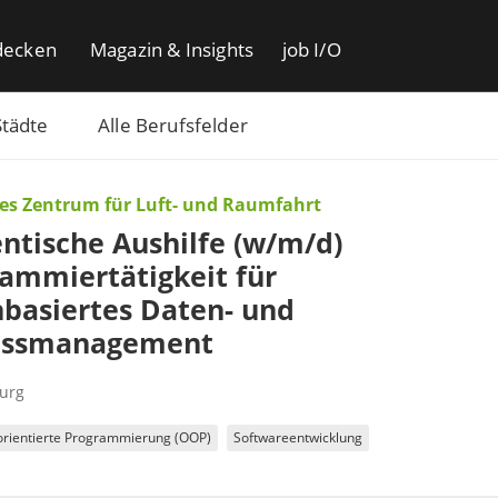
decken
Magazin & Insights
job I/O
Städte
Alle Berufsfelder
es Zentrum für Luft- und Raumfahrt
ntische Aushilfe (w/m/d)
ammiertätigkeit für
basiertes Daten- und
essmanagement
urg
orientierte Programmierung (OOP)
Softwareentwicklung