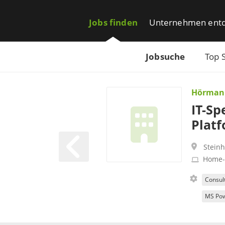
Jobs finden
Unternehmen ent
Jobsuche
Top 
Hörman
IT-Sp
Plat
Steinh
Home-
Consul
MS Pow