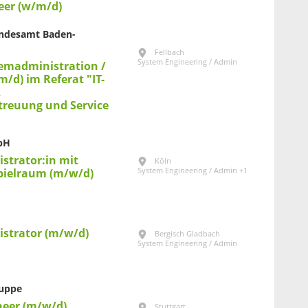
eer (w/m/d)
Landesamt Baden-
Fellbach
System Engineering / Admin
temadministration /
m/d) im Referat "IT-
,
treuung und Service
bH
strator:in mit
Köln
System Engineering / Admin +1
pielraum (m/w/d)
strator (m/w/d)
Bergisch Gladbach
System Engineering / Admin
ruppe
neer (m/w/d)
Stuttgart