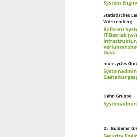
System Engin
Statistisches 
Württemberg
Referent Sys
IT-Betrieb (w/
Infrastruktur
Verfahrensbe
Desk"
muli-cycles Gm
Systemadmini
Gestaltungss
Hahn Gruppe
Systemadmini
Dr. Güldener G
Security Engi