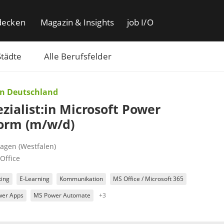
decken
Magazin & Insights
job I/O
Städte
Alle Berufsfelder
n Deutschland
ezialist:in Microsoft Power
form (m/w/d)
agen (Westfalen)
Office
ting
E-Learning
Kommunikation
MS Office / Microsoft 365
er Apps
MS Power Automate
+3