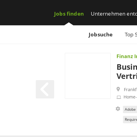
Jobs finden
Unternehmen ent
Jobsuche
Top 
Finanz 
Busin
Vertr
Frank
Home-
Adobe 
Requir