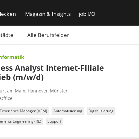
decken
Magazin & Insights
job I/O
Städte
Alle Berufsfelder
Informatik
ess Analyst Internet-Filiale
ieb (m/w/d)
furt am Main
,
Hannover
,
Münster
Office
Experience Manager (AEM)
Automatisierung
Digitalisierung
ements Engineering (RE)
Support