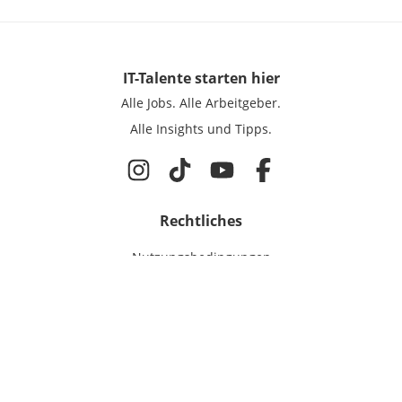
IT-Talente
starten hier
Alle Jobs.
Alle Arbeitgeber.
Alle Insights und Tipps.
Rechtliches
Nutzungsbedingungen
Datenschutz
Cookie-Einstellungen
Impressum
Für IT-Talente